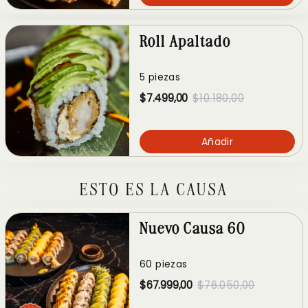
Roll Apaltado
5 piezas
$7.499,00
$10.180,00
Añadir
ESTO ES LA CAUSA
Nuevo Causa 60
60 piezas
$67.999,00
$76.050,00