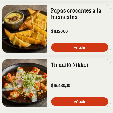
Papas crocantes a la
huancaína
$11.120,00
Añadir
Tiradito Nikkei
$18.430,00
Añadir