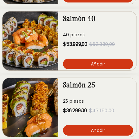
Salmón 40
40 piezas
$53.999,00
$62.380,00
Añadir
Salmón 25
25 piezas
$36.299,00
$47.150,00
Añadir