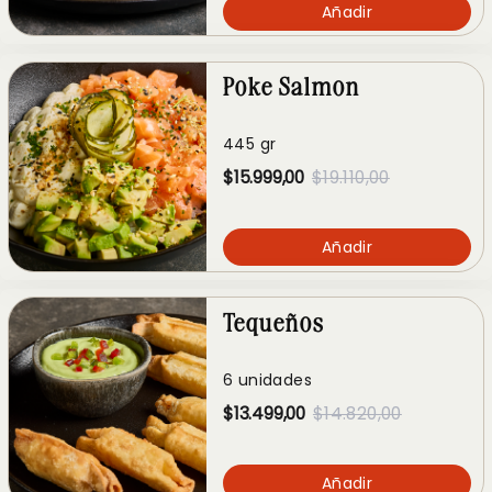
Añadir
Poke Salmon
445 gr
$15.999,00
$19.110,00
Añadir
Tequeños
6 unidades
$13.499,00
$14.820,00
Añadir