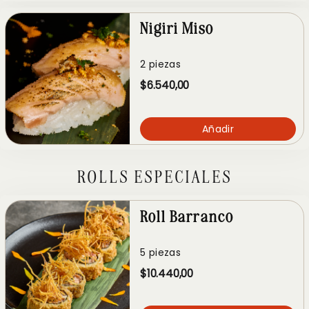
Nigiri Miso
2 piezas
$6.540,00
Añadir
ROLLS ESPECIALES
Roll Barranco
5 piezas
$10.440,00