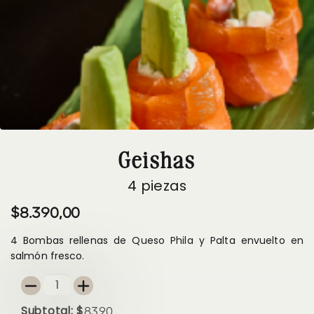
¿Dónde
está
mi
pedido?
Ingresar
Geishas
Registrarse
4 piezas
$8.390,00
4 Bombas rellenas de Queso Phila y Palta envuelto en
salmón fresco.
-
+
Subtotal: $
8390