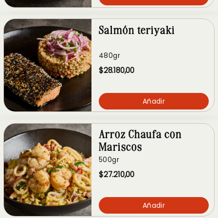
Salmón teriyaki
480gr
$28.180,00
Añadir
Arroz Chaufa con
Mariscos
500gr
$27.210,00
Añadir