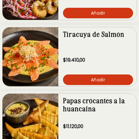
Añadir
Tiracuya de Salmon
$19.410,00
Añadir
Papas crocantes a la
huancaína
$11.120,00