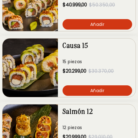
$40.999,00
$50.350,00
Añadir
Causa 15
15 piezas
$20.299,00
$30.370,00
Añadir
Salmón 12
12 piezas
$20.999,00
$29.010,00