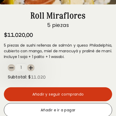
¿Dónde
Roll Miraflores
está
mi
pedido?
5 piezas
$11.020,00
5 piezas de sushi rellenas de salmón y queso Philadelphia,
Ingresar
cubierto con mango, miel de maracuyá y praliné de maní.
Incluye 1 soja + 1 palito + 1 wasabi.
Registrarse
-
+
Subtotal: $
11.020
Añadir y seguir comprando
Añadir e ir a pagar