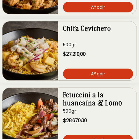
Añadir
Chifa Cevichero
500gr
$27.210,00
Añadir
Fetuccini a la
huancaína & Lomo
Saltad
500gr
$28.670,00