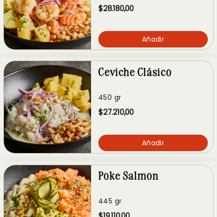
$28.180,00
Añadir
Ceviche Clásico
450 gr
$27.210,00
Añadir
Poke Salmon
445 gr
$19.110,00